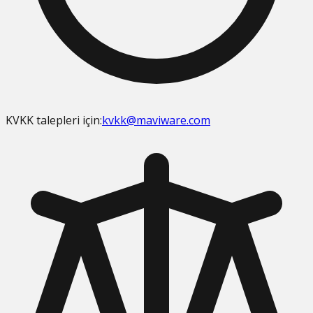
KVKK talepleri için:
kvkk@maviware.com