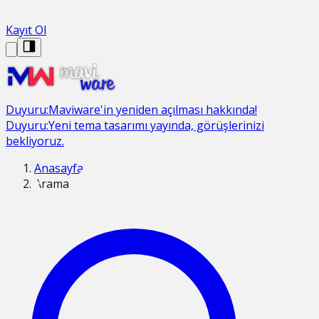
Kayıt Ol
Duyuru:
Maviware'in yeniden açılması hakkında!
Duyuru:
Yeni tema tasarımı yayında, görüşlerinizi
bekliyoruz.
Anasayfa
Arama